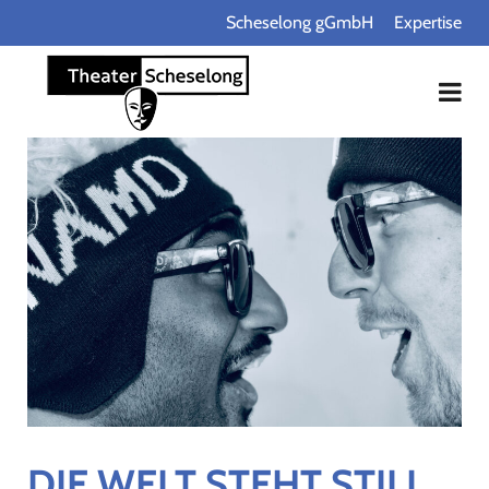
Scheselong gGmbH
Expertise
DIE WELT STEHT STILL